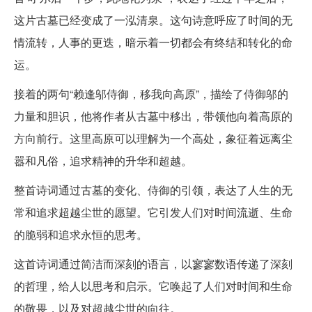
这片古墓已经变成了一泓清泉。这句诗意呼应了时间的无
情流转，人事的更迭，暗示着一切都会有终结和转化的命
运。
接着的两句“赖逢邬侍御，移我向高原”，描绘了侍御邬的
力量和胆识，他将作者从古墓中移出，带领他向着高原的
方向前行。这里高原可以理解为一个高处，象征着远离尘
嚣和凡俗，追求精神的升华和超越。
整首诗词通过古墓的变化、侍御的引领，表达了人生的无
常和追求超越尘世的愿望。它引发人们对时间流逝、生命
的脆弱和追求永恒的思考。
这首诗词通过简洁而深刻的语言，以寥寥数语传递了深刻
的哲理，给人以思考和启示。它唤起了人们对时间和生命
的敬畏，以及对超越尘世的向往。