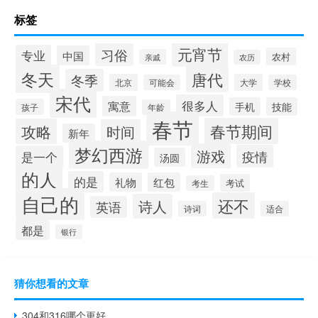
标签
元宵节
习俗
专业
中国
农村
亲戚
农历
冬天
唐代
冬季
北京
大学
可能会
学校
宋代
很多人
寓意
手机
技能
孩子
年龄
春节
春节期间
攻略
时间
新年
梦幻西游
游戏
疫情
是一个
汤圆
的人
的是
礼物
红包
考试
考生
自己的
还不
诗人
英语
诗词
适合
都是
银行
猜你想看的文章
304和316哪个更好