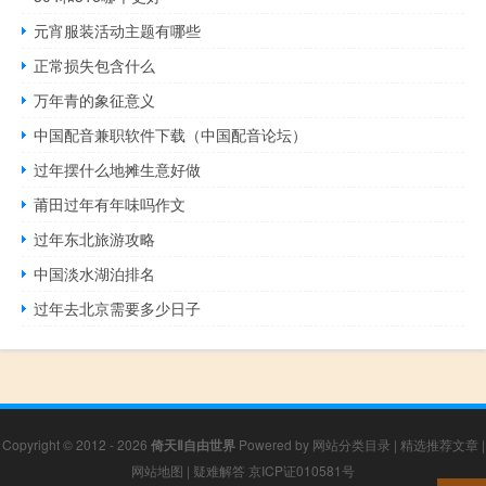
元宵服装活动主题有哪些
正常损失包含什么
万年青的象征意义
中国配音兼职软件下载（中国配音论坛）
过年摆什么地摊生意好做
莆田过年有年味吗作文
过年东北旅游攻略
中国淡水湖泊排名
过年去北京需要多少日子
Copyright © 2012 - 2026
倚天Ⅱ自由世界
Powered by
网站分类目录
|
精选推荐文章
|
网站地图
|
疑难解答
京ICP证010581号