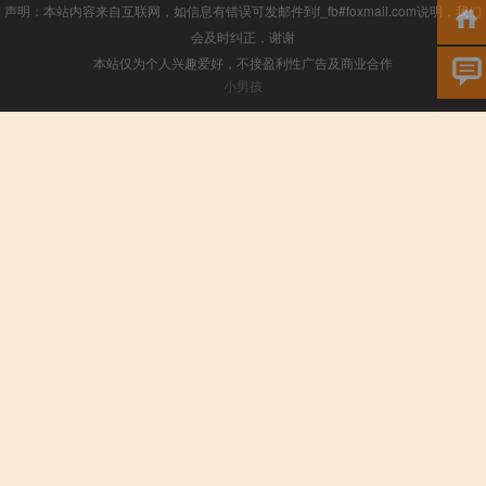
声明：本站内容来自互联网，如信息有错误可发邮件到f_fb#foxmail.com说明，我们
会及时纠正，谢谢
本站仅为个人兴趣爱好，不接盈利性广告及商业合作
小男孩