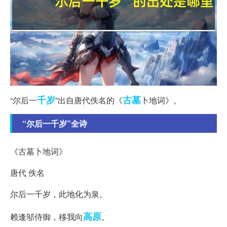
千岁
古墓
“尔后一
”出自唐代佚名的《
卜地词》。
“尔后一千岁”全诗
《古墓卜地词》
唐代 佚名
尔后一千岁，此地化为泉。
高原
赖逢邬侍御，移我向
。