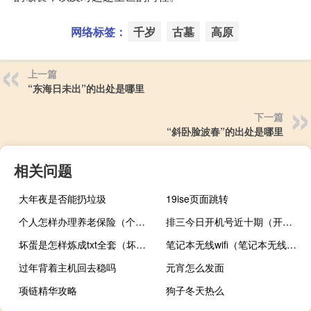
网络标签：
千岁
古墓
高原
上一篇
“东海日未出”的出处是哪里
下一篇
“斜卧脸波春”的出处是哪里
相关问题
大年夜是否能扔垃圾
19ise页面跳转
个人怎样办理养老保险（个人怎样办理信用卡）
排三今日开机号近十期（开机号近十期）
坏蛋是怎样炼成txt全套（坏蛋是怎样炼成txt）
笔记本无线wifi（笔记本无线wifi）
过年背着主机回去稳吗
元宵怎么发面
项链精华攻略
狗子冬天热么