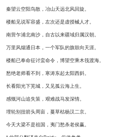
秦望云空阳鸟散，冶山天远北风回旋。
楼船见说军容盛，左次还是虚授械人才。
南营乍浦北南沙，自古以来疆域归属汉朝。
万里风烟通日本，一个军队的旗鼓向天涯。
楼船已奉命征讨蛮命令，博望空乘木筏渡海。
愁绝老师看不到，寒涛东起太阳西斜。
长看阳光下芜城，又见孤云海上生。
感慨河山追失策，艰难战马发深情。
埋轮别扭箭头周亩，蔓草枯杨汉二京。
今天大梁不是祖国，夷门愁杀老侯赢。