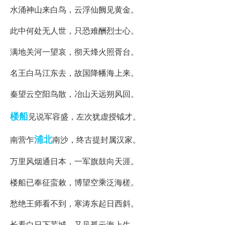
水涌神山来白鸟，云浮仙阙见黄金。
此中何处无人世，只恐难酬烈士心。
满地关河一望哀，彻天烽火照胥台。
名王白马江东去，故国降幡海上来。
秦望云空阳鸟散，冶山天远朔风回。
楼船
见说军容盛，左次犹虚授钺才。
浦北
南营乍
南沙，终古提封属汉家。
万里风烟通日本，一军旗鼓向天涯。
楼船已奉征蛮敕，博望空乘泛海槎。
愁绝王师看不到，寒涛东起日西斜。
长看白日下芜城，又见孤云海上生。