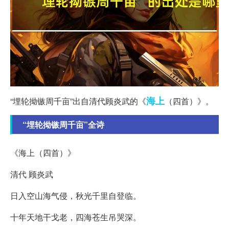
海上
“埋轮拗镞周千亩”出自清代顾炎武的《
（四首）》。
“埋轮拗镞周千亩”全诗
《海上（四首）》
清代 顾炎武
日入空山海气侵，秋光千里自登临。
十年天地干戈老，四海苍生吊哭深。