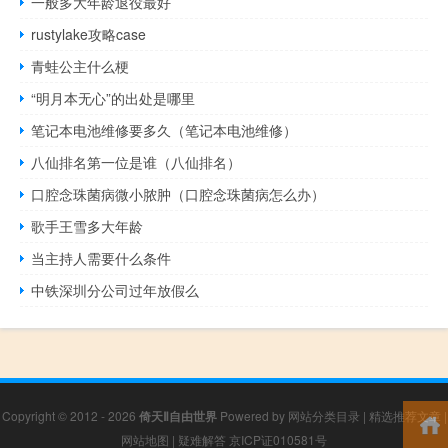
一般多大年龄退役最好
rustylake攻略case
青蛙公主什么梗
“明月本无心”的出处是哪里
笔记本电池维修要多久（笔记本电池维修）
八仙排名第一位是谁（八仙排名）
口腔念珠菌病微小脓肿（口腔念珠菌病怎么办）
歌手王雪多大年龄
当主持人需要什么条件
中铁深圳分公司过年放假么
Copyright © 2012 - 2026
倚天Ⅱ自由世界
Powered by
网站分类目录
|
精选推荐文章
|
网站地图
|
疑难解答
京ICP证010581号