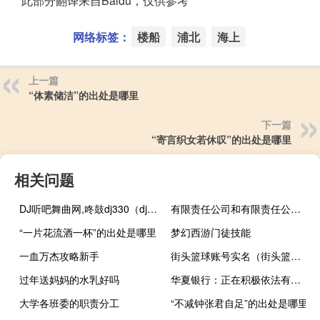
* 此部分翻译来自Baidu，仅供参考
网络标签：
楼船
浦北
海上
上一篇
“体素储洁”的出处是哪里
下一篇
“寄言织女若休叹”的出处是哪里
相关问题
DJ听吧舞曲网,咚鼓dj330（dj听吧舞曲网）
有限责任公司和有限责任公司(自然人独资)有什么区别？
“一片花流酒一杯”的出处是哪里
梦幻西游门徒技能
一血万杰攻略新手
街头篮球账号实名（街头篮球帐号注册）
过年送妈妈的水乳好吗
华夏银行：正在积极依法有序开展存量首套个人住房贷款利率调整工作
大学各班委的职责分工
“不减钟张君自足”的出处是哪里