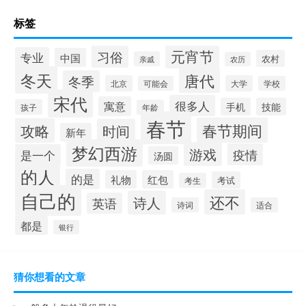
标签
元宵节
习俗
专业
中国
农村
亲戚
农历
冬天
唐代
冬季
北京
大学
可能会
学校
宋代
很多人
寓意
手机
技能
孩子
年龄
春节
春节期间
攻略
时间
新年
梦幻西游
游戏
疫情
是一个
汤圆
的人
的是
礼物
红包
考试
考生
自己的
还不
诗人
英语
诗词
适合
都是
银行
猜你想看的文章