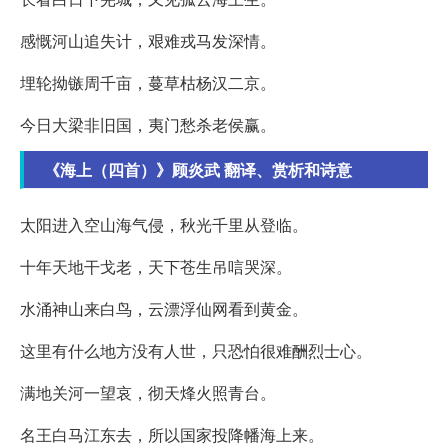
感慨河山追失计，艰难戎马发深情。
埋轮拗镞周千亩，蔓草枯杨汉二京。
今日大梁非旧国，夷门愁杀老侯赢。
《海上（四首）》顾炎武 翻译、赏析和诗意
太阳进入空山海气侵，秋光千里从登临。
十年天地干戈老，天下苍生吊唁哭深。
水涌神山来白鸟，云漂浮仙网看到黄金。
这里有什么地方没有人世，只恐怕很难酬烈士心。
满地关河一望哀，彻天烽火照青台。
名王白马江东去，所以国家投降幡海上来。