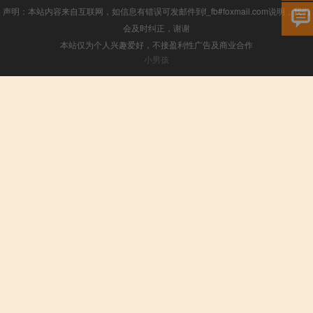
声明：本站内容来自互联网，如信息有错误可发邮件到f_fb#foxmail.com说明，我们
会及时纠正，谢谢
本站仅为个人兴趣爱好，不接盈利性广告及商业合作
小男孩