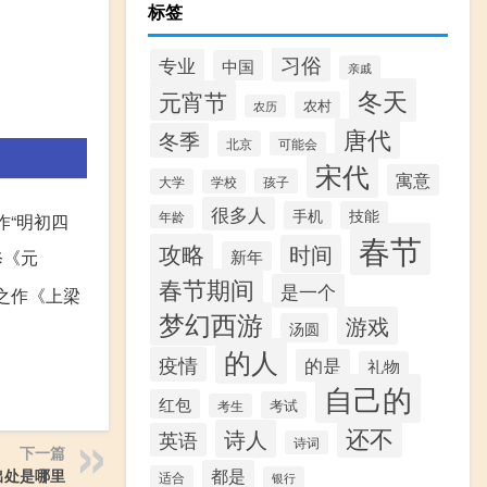
标签
习俗
专业
中国
亲戚
冬天
元宵节
农村
农历
唐代
冬季
北京
可能会
宋代
寓意
大学
孩子
学校
很多人
手机
技能
年龄
作“明初四
春节
攻略
时间
修《元
新年
春节期间
是一个
之作《上梁
梦幻西游
游戏
汤圆
的人
疫情
的是
礼物
自己的
红包
考试
考生
还不
诗人
英语
诗词
下一篇
都是
出处是哪里
适合
银行