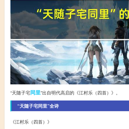
同里
“天随子宅
”出自明代高启的《江村乐（四首）》。
“天随子宅同里”全诗
《江村乐（四首）》