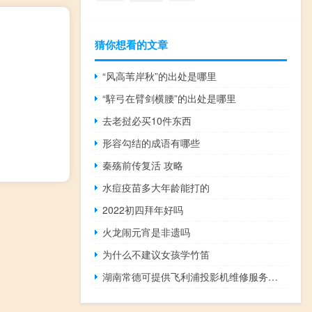
猜你想看的文章
“风高苇岸秋”的出处是哪里
“騂弓在臂剑横腰”的出处是哪里
去老挝必买10件东西
形容勾结的成语有哪些
秦殇前传复活 攻略
水痘疫苗多大年龄能打的
2022初四拜年好吗
火龙闹元宵是非遗吗
为什么不建议女孩学竹笛
湖南常德可提供飞利浦投影机维修服务地址在哪