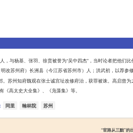
人，与杨基、张羽、徐贲被誉为“吴中四杰”，当时论者把他们比
路（明改苏州府）长洲县（今江苏省苏州市）人；洪武初，以荐参
郎。苏州知府魏观在张士诚宫址改修府治，获罪被诛。高启曾为
。有《高太史大全集》、《凫藻集》等。
：
同里
翰林院
苏州
“宦路从三黜”的