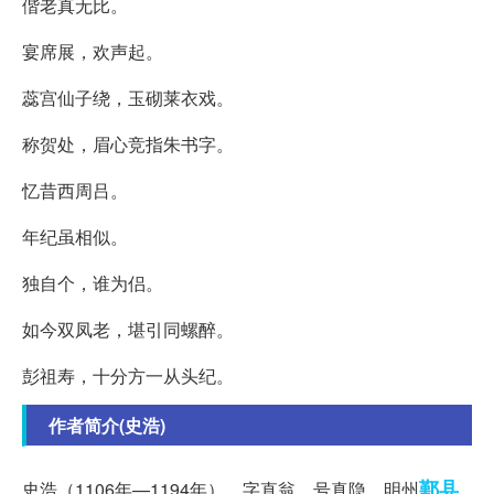
偕老真无比。
宴席展，欢声起。
蕊宫仙子绕，玉砌莱衣戏。
称贺处，眉心竞指朱书字。
忆昔西周吕。
年纪虽相似。
独自个，谁为侣。
如今双凤老，堪引同螺醉。
彭祖寿，十分方一从头纪。
作者简介(史浩)
鄞县
史浩（1106年—1194年），字直翁，号真隐。明州