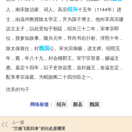
绍兴
人，南宋政治家、词人。高宗
十五年（1144年）进
士，由温州教授除太学正，升为国子博士。他向宋高宗建
议立太子，以此受知于朝廷，绍兴三十二年，宋孝宗即
位，授参知政事。隆兴元年，拜尚书右仆射。淳熙十年，
魏国
除太保致仕，封
公。宋光宗御极，进太师。绍熙五
年，薨，年八十九，封会稽郡王。宋宁宗登基，赐谥文
惠。嘉定十四年，以子史弥远贵，追封越王，改谥忠定，
配享孝宗庙庭。为昭勋阁二十四功臣之一。
优美的句子
网络标签：
绍兴
鄞县
魏国
上一篇
“兰桡飞取归来”的出处是哪里