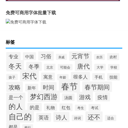
免费可商用字体批量下载
标签
元宵节
习俗
专业
中国
农村
亲戚
农历
冬天
唐代
冬季
北京
大学
可能会
学校
宋代
很多人
寓意
手机
技能
孩子
年龄
春节
春节期间
攻略
时间
新年
梦幻西游
游戏
疫情
是一个
汤圆
的人
的是
礼物
红包
考试
考生
自己的
还不
诗人
英语
诗词
适合
都是
银行