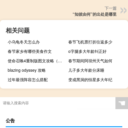
下一篇
“知彼由何”的出处是哪里
相关问题
小乌龟冬天怎么办
春节飞机票打折往返多少
春节家乡有哪些美食作文
o字腿多大年龄纠正好
使命召唤4重制版图文攻略（全流程全收集流程图文攻略）
春节期间阿坝州天气如何
blazing odyssey 攻略
儿子多大年龄分床睡
过年最强阵容怎么搭配
变成黑洞的恒星多大年纪
☚
公告