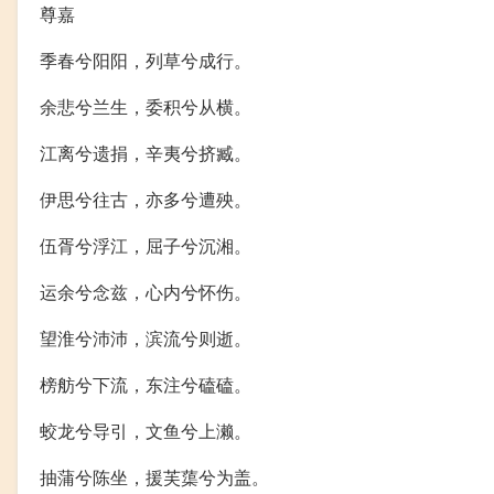
尊嘉
季春兮阳阳，列草兮成行。
余悲兮兰生，委积兮从横。
江离兮遗捐，辛夷兮挤臧。
伊思兮往古，亦多兮遭殃。
伍胥兮浮江，屈子兮沉湘。
运余兮念兹，心内兮怀伤。
望淮兮沛沛，滨流兮则逝。
榜舫兮下流，东注兮磕磕。
蛟龙兮导引，文鱼兮上濑。
抽蒲兮陈坐，援芙蕖兮为盖。