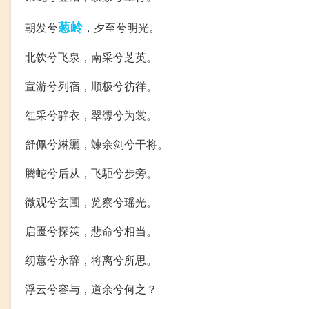
葱岭
朝发兮
，夕至兮明光。
北饮兮飞泉，南采兮芝英。
宣游兮列宿，顺极兮彷徉。
红采兮骍衣，翠缥兮为裳。
舒佩兮綝纚，竦余剑兮干将。
腾蛇兮后从，飞駏兮步旁。
微观兮玄圃，览察兮瑶光。
启匮兮探筴，悲命兮相当。
纫蕙兮永辞，将离兮所思。
浮云兮容与，道余兮何之？