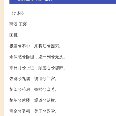
《九怀》
两汉 王褒
匡机
极运兮不中，来将屈兮困穷。
余深愍兮惨怛，愿一列兮无从。
乘日月兮上征，顾游心兮鄗酆。
弥览兮九隅，彷徨兮兰宫。
芷闾兮药房，奋摇兮众芳。
菌阁兮蕙楼，观道兮从横。
宝金兮委积，美玉兮盈堂。