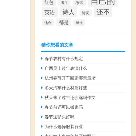
自己的
红包
考试
考生
还不
诗人
英语
诗词
都是
适合
银行
猜你想看的文章
春节农村有什么规定
广西灵山过年表演什么
杭州春节开车回家哪天最堵
冬天汽车什么材质好些
秋天来了过年还会远吗作文
春节前还可以搬家吗
春节送驴头好吗
为什么选择服装行业
中年女人多大年龄开始眼花