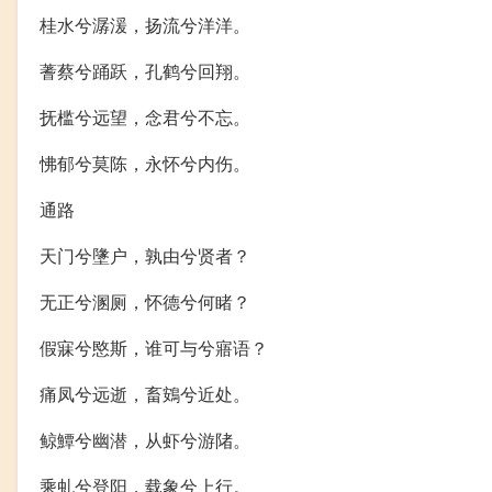
桂水兮潺湲，扬流兮洋洋。
蓍蔡兮踊跃，孔鹤兮回翔。
抚槛兮远望，念君兮不忘。
怫郁兮莫陈，永怀兮内伤。
通路
天门兮墬户，孰由兮贤者？
无正兮溷厕，怀德兮何睹？
假寐兮愍斯，谁可与兮寤语？
痛凤兮远逝，畜鴳兮近处。
鲸鱏兮幽潜，从虾兮游陼。
乘虬兮登阳，载象兮上行。