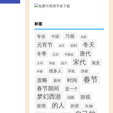
标签
习俗
专业
中国
亲戚
冬天
元宵节
农村
农历
唐代
冬季
北京
可能会
宋代
寓意
大学
孩子
学校
很多人
手机
技能
年龄
春节
攻略
时间
新年
春节期间
是一个
梦幻西游
游戏
汤圆
的人
疫情
的是
礼物