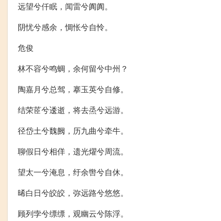
远望兮仟眠，闻雷兮阗阗。
阴忧兮感余，惆怅兮自怜。
危俊
林不容兮鸣蜩，余何留兮中州？
陶嘉月兮总驾，搴玉英兮自修。
结荣茝兮逶逝，将去烝兮远游。
径岱土兮魏阙，历九曲兮牵牛。
聊假日兮相佯，遗光燿兮周流。
望太一兮淹息，纡余辔兮自休。
晞白日兮皎皎，弥远路兮悠悠。
顾列孛兮缥缥，观幽云兮陈浮。