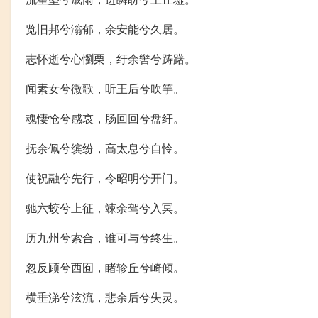
览旧邦兮滃郁，余安能兮久居。
志怀逝兮心懰栗，纡余辔兮踌躇。
闻素女兮微歌，听王后兮吹竽。
魂悽怆兮感哀，肠回回兮盘纡。
抚余佩兮缤纷，高太息兮自怜。
使祝融兮先行，令昭明兮开门。
驰六蛟兮上征，竦余驾兮入冥。
历九州兮索合，谁可与兮终生。
忽反顾兮西囿，睹轸丘兮崎倾。
横垂涕兮泫流，悲余后兮失灵。