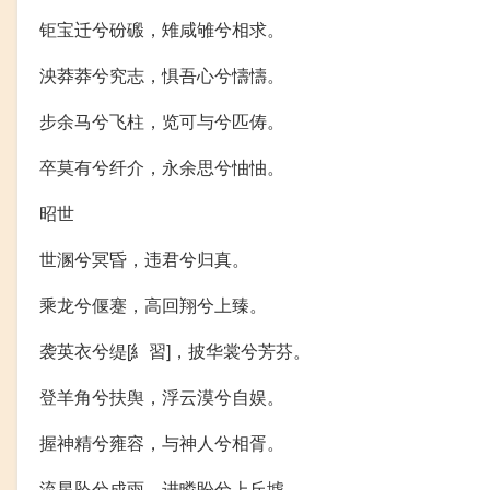
钜宝迁兮砏磤，雉咸雊兮相求。
泱莽莽兮究志，惧吾心兮懤懤。
步余马兮飞柱，览可与兮匹俦。
卒莫有兮纤介，永余思兮怞怞。
昭世
世溷兮冥昏，违君兮归真。
乘龙兮偃蹇，高回翔兮上臻。
袭英衣兮缇[糹習]，披华裳兮芳芬。
登羊角兮扶舆，浮云漠兮自娱。
握神精兮雍容，与神人兮相胥。
流星坠兮成雨，进瞵盼兮上丘墟。