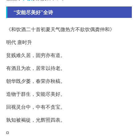
“安能尽美好”全诗
《和饮酒二十首初夏天气微热方不欲饮偶龚仲和》
明代 唐时升
贫贱难久居，固穷亦有道。
有酒且为欢，居常以待老。
朝华既夕萎，春荣亦秋槁。
造物于群生，安能尽美好。
回视灵台中，中有不贪宝。
孰知被褐徒，光辉照四表。
¤