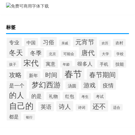
标签
元宵节
习俗
专业
中国
农村
亲戚
农历
冬天
唐代
冬季
北京
大学
可能会
学校
宋代
很多人
寓意
手机
技能
孩子
年龄
春节
春节期间
攻略
时间
新年
梦幻西游
游戏
疫情
是一个
汤圆
的人
的是
礼物
红包
考试
考生
自己的
还不
诗人
英语
诗词
适合
都是
银行