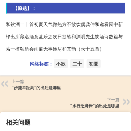
【原题】：
和饮酒二十首初夏天气微热方不欲饮偶龚仲和邀看园中新
绿出所藏名酒意甚乐之次日捉笔和渊明先生饮酒诗数篇与
索一樽独酌会雨窗无事遂尽和其韵（录十五首）
网络标签：
不欲
二十
初夏
上一篇
“步捷举趾高”的出处是哪里
下一篇
“水行乏舟楫”的出处是哪里
相关问题