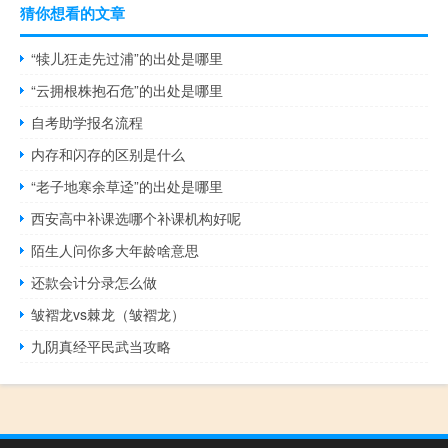
猜你想看的文章
“犊儿狂走先过浦”的出处是哪里
“云拥根株抱石危”的出处是哪里
自考助学报名流程
内存和闪存的区别是什么
“老子地寒余草迳”的出处是哪里
西安高中补课选哪个补课机构好呢
陌生人问你多大年龄啥意思
还款会计分录怎么做
皱褶龙vs棘龙（皱褶龙）
九阴真经平民武当攻略