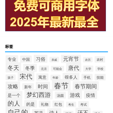
标签
元宵节
习俗
专业
中国
农村
亲戚
农历
冬天
唐代
冬季
北京
大学
可能会
学校
宋代
很多人
寓意
手机
技能
孩子
年龄
春节
春节期间
攻略
时间
新年
梦幻西游
游戏
疫情
是一个
汤圆
的人
的是
礼物
红包
考试
考生
自己的
还不
诗人
英语