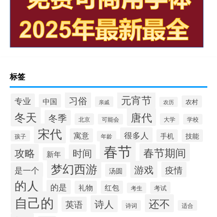
标签
元宵节
习俗
专业
中国
农村
亲戚
农历
冬天
唐代
冬季
北京
大学
可能会
学校
宋代
很多人
寓意
手机
技能
孩子
年龄
春节
春节期间
攻略
时间
新年
梦幻西游
游戏
疫情
是一个
汤圆
的人
的是
礼物
红包
考试
考生
自己的
还不
诗人
英语
诗词
适合