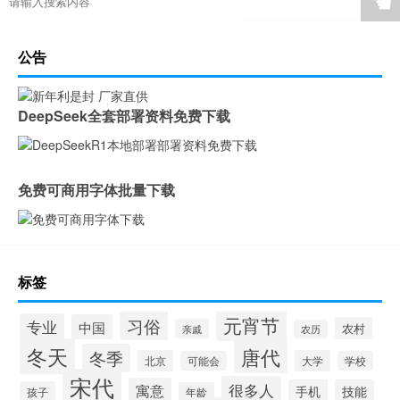
☚
公告
DeepSeek全套部署资料免费下载
免费可商用字体批量下载
标签
元宵节
习俗
专业
中国
农村
亲戚
农历
冬天
唐代
冬季
北京
大学
可能会
学校
宋代
很多人
寓意
手机
技能
孩子
年龄