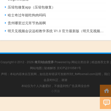
压缩包修复app（压缩包修复）
哈士奇过年能吃狗肉吗吗
贵州哪里过元宵节热闹啊
明天见视频会议远程教学系统 V1.0 官方最新版（明天见视频会议远程教学系统 V1.0 官方最新版功能简介）
Copyright © 2012 - 2026
倚天Ⅱ自由世界
Powered by
网站分类目录
|
精选推荐文章
|
网站地图
|
疑难解答
京ICP证010581号
声明：本站内容来自互联网，如信息有错误可发邮件到f_fb#foxmail.com说明，我们
会及时纠正，谢谢
本站仅为个人兴趣爱好，不接盈利性广告及商业合作
小男孩