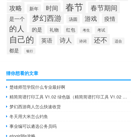
春节
春节期间
攻略
时间
新年
梦幻西游
游戏
疫情
是一个
汤圆
的人
的是
礼物
红包
考试
考生
自己的
还不
诗人
英语
诗词
适合
都是
银行
猜你想看的文章
楚雄师范学院什么专业最好啊
精简简谱打印工具 V1.02 绿色版（精简简谱打印工具 V1.02 绿色版功能简介）
梦幻西游商人怎么快速收货
冬天用大米怎么钓鱼
事业编可以遴选公务员吗
etogirllife攻略