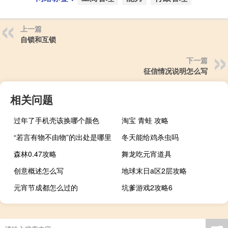
上一篇
自锁和互锁
下一篇
征信情况说明怎么写
相关问题
过年了手机壳该换哪个颜色
淘宝 青蛙 攻略
“若言有物不由物”的出处是哪里
冬天能给鸡杀虫吗
森林0.47攻略
舞龙吃元宵道具
创意概述怎么写
地球末日a区2层攻略
元宵节成都怎么过的
坑爹游戏2攻略6