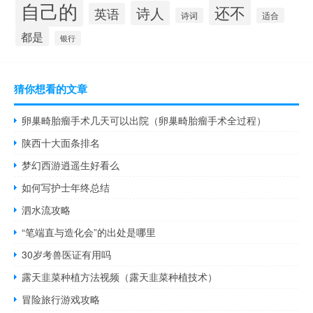
自己的
还不
诗人
英语
诗词
适合
都是
银行
猜你想看的文章
卵巢畸胎瘤手术几天可以出院（卵巢畸胎瘤手术全过程）
陕西十大面条排名
梦幻西游逍遥生好看么
如何写护士年终总结
泗水流攻略
“笔端直与造化会”的出处是哪里
30岁考兽医证有用吗
露天韭菜种植方法视频（露天韭菜种植技术）
冒险旅行游戏攻略