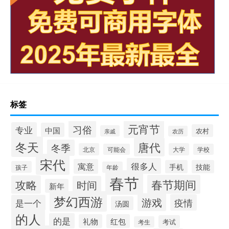
标签
元宵节
习俗
专业
中国
农村
亲戚
农历
冬天
唐代
冬季
北京
大学
可能会
学校
宋代
很多人
寓意
手机
技能
孩子
年龄
春节
春节期间
攻略
时间
新年
梦幻西游
游戏
疫情
是一个
汤圆
的人
的是
礼物
红包
考试
考生