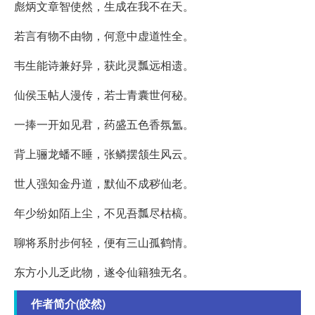
彪炳文章智使然，生成在我不在天。
若言有物不由物，何意中虚道性全。
韦生能诗兼好异，获此灵瓢远相遗。
仙侯玉帖人漫传，若士青囊世何秘。
一捧一开如见君，药盛五色香氛氲。
背上骊龙蟠不睡，张鳞摆颔生风云。
世人强知金丹道，默仙不成秽仙老。
年少纷如陌上尘，不见吾瓢尽枯槁。
聊将系肘步何轻，便有三山孤鹤情。
东方小儿乏此物，遂令仙籍独无名。
作者简介(皎然)