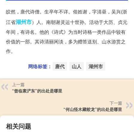
皎然，唐代诗僧。生卒年不详。俗姓谢，字清昼，吴兴(浙
湖州市
江省
）人。南朝谢灵运十世孙。活动于大历、贞元
年间，有诗名。他的《诗式》为当时诗格一类作品中较有
价值的一部。其诗清丽闲淡，多为赠答送别、山水游赏之
作。
网络标签：
唐代
山人
湖州市
上一篇
“曾临素浐东”的出处是哪里
下一篇
“何山怪木藏蛟龙”的出处是哪里
相关问题