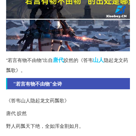
唐代
山人
“若言有物不由物”出自
皎然的《答韦
隐起龙文药
瓢歌》。
“若言有物不由物”全诗
《答韦山人隐起龙文药瓢歌》
唐代 皎然
野人药瓢天下绝，全如浑金割如月。