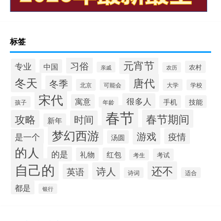
标签
元宵节
习俗
专业
中国
农村
亲戚
农历
冬天
唐代
冬季
北京
大学
可能会
学校
宋代
很多人
寓意
手机
技能
孩子
年龄
春节
春节期间
攻略
时间
新年
梦幻西游
游戏
疫情
是一个
汤圆
的人
的是
礼物
红包
考试
考生
自己的
还不
诗人
英语
诗词
适合
都是
银行