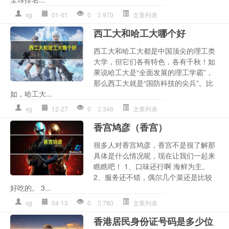
xg
01-01
0
970
文章列表
西工大和哈工大哪个好
西工大和哈工大都是中国顶尖的理工类
大学，但它们各有特色，各有千秋！如
果说哈工大是“全面发展的理工学霸”，
那么西工大就是“国防科技的尖兵”。比
如，哈工大...
xg
12-27
0
346
文章列表
香宫鸠彦（香宫）
很多人对香宫鸠彦，香宫不是很了解那
具体是什么情况呢，现在让我们一起来
瞧瞧吧！ 1、口味还行啊 海鲜为主。
2、服务还不错，偶尔几个菜还是比较
好吃的。 3...
xg
04-13
0
780
文章列表
香港居民身份证号码是多少位