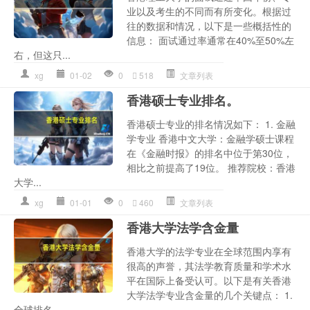
业以及考生的不同而有所变化。根据过
往的数据和情况，以下是一些概括性的
信息： 面试通过率通常在40%至50%左
右，但这只...
xg
01-02
0
518
文章列表
香港硕士专业排名。
香港硕士专业的排名情况如下： 1. 金融
学专业 香港中文大学：金融学硕士课程
在《金融时报》的排名中位于第30位，
相比之前提高了19位。 推荐院校：香港
大学...
xg
01-01
0
460
文章列表
香港大学法学含金量
香港大学的法学专业在全球范围内享有
很高的声誉，其法学教育质量和学术水
平在国际上备受认可。以下是有关香港
大学法学专业含金量的几个关键点： 1.
全球排名...