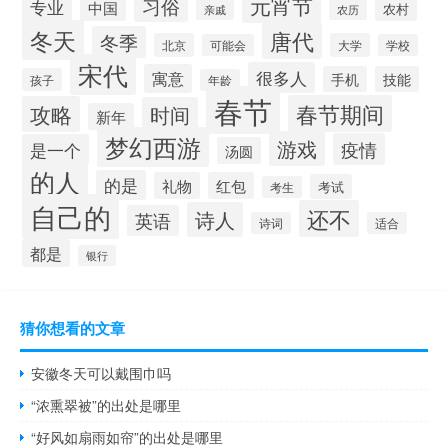
元宵节
习俗
专业
中国
农村
亲戚
农历
冬天
唐代
冬季
北京
大学
可能会
学校
宋代
很多人
寓意
手机
技能
孩子
年龄
春节
春节期间
攻略
时间
新年
梦幻西游
游戏
疫情
是一个
汤圆
的人
的是
礼物
红包
考试
考生
自己的
还不
诗人
英语
诗词
适合
都是
银行
猜你想看的文章
安徽冬天可以戴围巾吗
“浓熏翠被”的出处是哪里
“好风如扇雨如帘”的出处是哪里