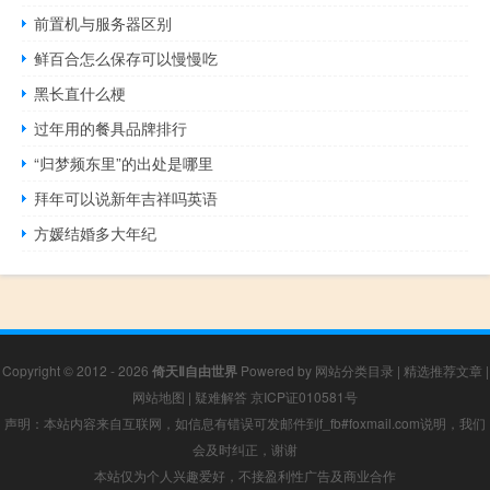
前置机与服务器区别
鲜百合怎么保存可以慢慢吃
黑长直什么梗
过年用的餐具品牌排行
“归梦频东里”的出处是哪里
拜年可以说新年吉祥吗英语
方媛结婚多大年纪
Copyright © 2012 - 2026
倚天Ⅱ自由世界
Powered by
网站分类目录
|
精选推荐文章
|
网站地图
|
疑难解答
京ICP证010581号
声明：本站内容来自互联网，如信息有错误可发邮件到f_fb#foxmail.com说明，我们
会及时纠正，谢谢
本站仅为个人兴趣爱好，不接盈利性广告及商业合作