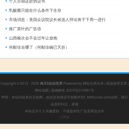
个人分期还款协议书
乳酸菌只能在什么条件下生存
市场消息：美国众议院议长候选人辩论将于下周一进行
推广茶叶的广告语
山西榆次会不会过年让放炮
何猷佳去哪了（何猷佳确已夭折）
Copyright © 2012 - 2026
倚天Ⅱ自由世界
Powered by
网站分类目录
|
精选推荐文章
|
网站地图
|
疑难解答
京ICP证010581号
声明：本站内容来自互联网，如信息有错误可发邮件到f_fb#foxmail.com说明，我们
会及时纠正，谢谢
本站仅为个人兴趣爱好，不接盈利性广告及商业合作
小男孩