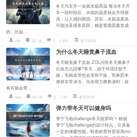
冬天汽车开一会就水箱高温 每当冬天开
车一段时间后，水箱的温度就会升得很
高，让人感到困惑。其实，水箱温度高
可能涉及很多原因，都是客观因素造成
的。比如...
dts
02-18
0
491
春节2024
为什么冬天睡觉鼻子流血
冬天睡觉鼻子流血-ZOL问答冬天擤鼻子
出血怎么回事?冬天，由于环境比较干
燥，毛细血管也会变得干燥，而鼻腔本
身就非常冰冷。当你用力擤鼻涕时，就
有可能会带...
wsl
02-18
0
49
春节2024
弹力带冬天可以健身吗
李宁飞电challenge冬天能穿吗？ 根据
李宁飞电challenge的设计特点，它具备
一定的保暖性能。鞋面材质外层采用mo