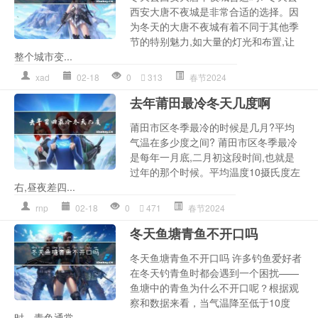
西安大唐不夜城是非常合适的选择。因
为冬天的大唐不夜城有着不同于其他季
节的特别魅力,如大量的灯光和布置,让
整个城市变...
xad
02-18
0
313
春节2024
去年莆田最冷冬天几度啊
莆田市区冬季最冷的时候是几月?平均
气温在多少度之间? 莆田市区冬季最冷
是每年一月底,二月初这段时间,也就是
过年的那个时候。平均温度10摄氏度左
右,昼夜差四...
rnp
02-18
0
471
春节2024
冬天鱼塘青鱼不开口吗
冬天鱼塘青鱼不开口吗 许多钓鱼爱好者
在冬天钓青鱼时都会遇到一个困扰——
鱼塘中的青鱼为什么不开口呢？根据观
察和数据来看，当气温降至低于10度
时，青鱼通常...