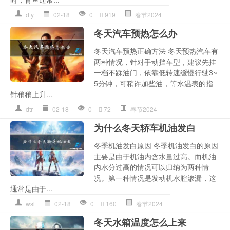
dty
02-18
0
919
春节2024
冬天汽车预热怎么办
冬天汽车预热正确方法 冬天预热汽车有
两种情况，针对手动挡车型，建议先挂
一档不踩油门，依靠低转速缓慢行驶3~
5分钟，可稍许加些油，等水温表的指
针稍稍上升...
dtr
02-18
0
72
春节2024
为什么冬天轿车机油发白
冬季机油发白原因 冬季机油发白的原因
主要是由于机油内含水量过高。而机油
内水分过高的情况可以归纳为两种情
况。第一种情况是发动机水腔渗漏，这
通常是由于...
wsl
02-18
0
160
春节2024
冬天水箱温度怎么上来