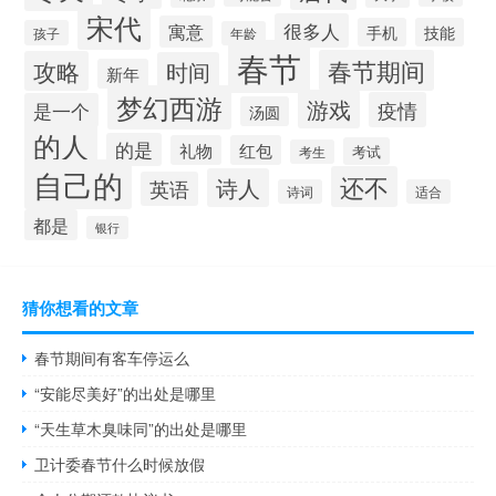
宋代
很多人
寓意
手机
技能
孩子
年龄
春节
春节期间
攻略
时间
新年
梦幻西游
游戏
疫情
是一个
汤圆
的人
的是
礼物
红包
考试
考生
自己的
还不
诗人
英语
诗词
适合
都是
银行
猜你想看的文章
春节期间有客车停运么
“安能尽美好”的出处是哪里
“天生草木臭味同”的出处是哪里
卫计委春节什么时候放假