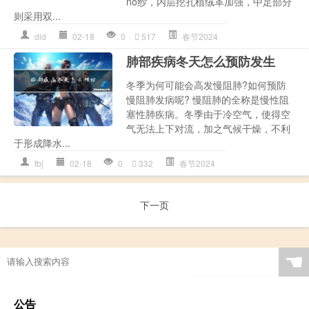
no纱，内层挖孔植绒革加强，中足部分
则采用双...
dld
02-18
0
517
春节2024
肺部疾病冬天怎么预防发生
冬季为何可能会高发慢阻肺?如何预防
慢阻肺发病呢? 慢阻肺的全称是慢性阻
塞性肺疾病。冬季由于冷空气，使得空
气无法上下对流，加之气候干燥，不利
于形成降水...
fbj
02-18
0
332
春节2024
下一页
☚
公告