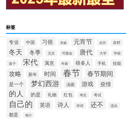
标签
元宵节
习俗
专业
中国
农村
亲戚
农历
冬天
唐代
冬季
北京
大学
可能会
学校
宋代
很多人
寓意
手机
技能
孩子
年龄
春节
春节期间
攻略
时间
新年
梦幻西游
游戏
疫情
是一个
汤圆
的人
的是
礼物
红包
考试
考生
自己的
还不
诗人
英语
诗词
适合
都是
银行