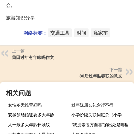
会。
旅游知识分享
网络标签：
交通工具
时间
私家车
上一篇
莆田过年有年味吗作文
下一篇
80后过年贴春联的意义
相关问题
女性冬天推背好吗
过年送朋友礼盒行不行
安徽领结婚证要多大年龄
小学阶段关联词汇总（小学阶段常用的关联词有哪些）
人一般多大年龄长颈纹
“我拥素衾方自喜”的出处是哪里