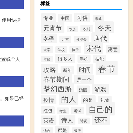
标签
习俗
专业
中国
亲戚
 使用快捷
冬天
元宵节
农村
农历
唐代
冬季
北京
可能会
宋代
寓意
大学
孩子
学校
很多人
设置或个人
手机
技能
年龄
春节
攻略
时间
新年
春节期间
是一个
梦幻西游
游戏
汤圆
的人
请。如果已经
疫情
的是
礼物
自己的
红包
考试
考生
还不
诗人
英语
诗词
都是
适合
银行