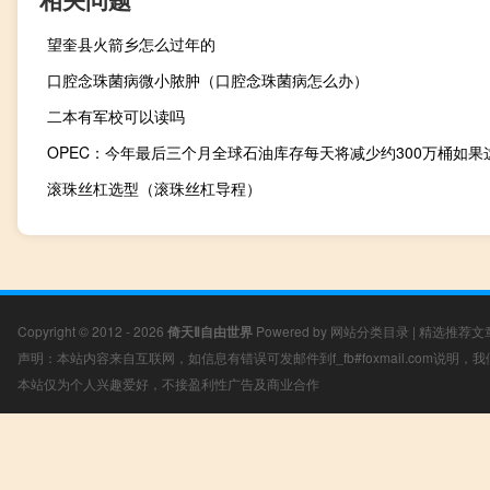
望奎县火箭乡怎么过年的
口腔念珠菌病微小脓肿（口腔念珠菌病怎么办）
二本有军校可以读吗
滚珠丝杠选型（滚珠丝杠导程）
Copyright © 2012 - 2026
倚天Ⅱ自由世界
Powered by
网站分类目录
|
精选推荐文
声明：本站内容来自互联网，如信息有错误可发邮件到f_fb#foxmail.com说明
本站仅为个人兴趣爱好，不接盈利性广告及商业合作