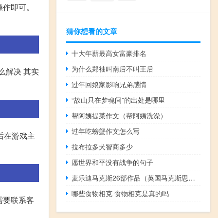
示操作即可。
猜你想看的文章
十大年薪最高女富豪排名
为什么郑袖叫南后不叫王后
么解决 其实
过年回娘家影响兄弟感情
“故山只在梦魂间”的出处是哪里
帮阿姨提菜作文（帮阿姨洗澡）
过年吃螃蟹作文怎么写
后在游戏主
拉布拉多犬智商多少
愿世界和平没有战争的句子
麦乐迪马克斯26部作品（英国马克斯思班塞公司简介）
哪些食物相克 食物相克是真的吗
需要联系客