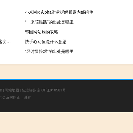
小米Mix Alpha泄露拆解暴露内部组件
“一来陪胜践”的出处是哪里
韩国网站购物攻略
OPEC：今年最后三个月全球石油库存每天将减少约300万桶如果这变成现实这将是30年来最大的数据缺口
快手心动值是什么意思
“经时冒险艰”的出处是哪里
章
|
网站地图
|
疑难解答
京ICP证010581号
，我们会及时纠正，谢谢