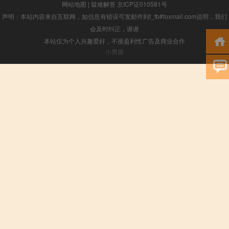
网站地图
|
疑难解答
京ICP证010581号
声明：本站内容来自互联网，如信息有错误可发邮件到f_fb#foxmail.com说明，我们
会及时纠正，谢谢
本站仅为个人兴趣爱好，不接盈利性广告及商业合作
小男孩