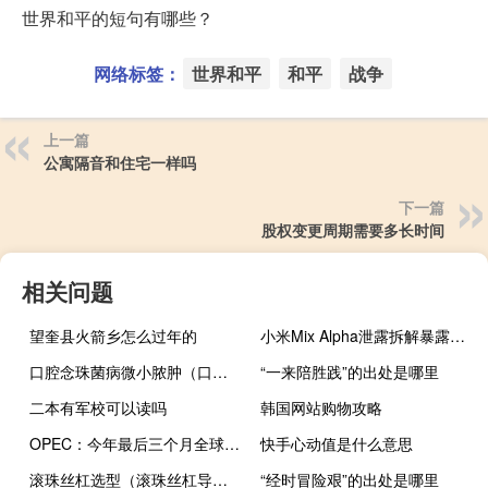
世界和平的短句有哪些？
网络标签：
世界和平
和平
战争
上一篇
公寓隔音和住宅一样吗
下一篇
股权变更周期需要多长时间
相关问题
望奎县火箭乡怎么过年的
小米Mix Alpha泄露拆解暴露内部组件
口腔念珠菌病微小脓肿（口腔念珠菌病怎么办）
“一来陪胜践”的出处是哪里
二本有军校可以读吗
韩国网站购物攻略
OPEC：今年最后三个月全球石油库存每天将减少约300万桶如果这变成现实这将是30年来最大的数据缺口
快手心动值是什么意思
滚珠丝杠选型（滚珠丝杠导程）
“经时冒险艰”的出处是哪里