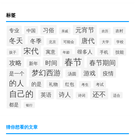
标签
元宵节
习俗
专业
中国
农村
亲戚
农历
冬天
唐代
冬季
北京
大学
可能会
学校
宋代
很多人
寓意
手机
技能
孩子
年龄
春节
春节期间
攻略
时间
新年
梦幻西游
游戏
疫情
是一个
汤圆
的人
的是
礼物
红包
考试
考生
自己的
还不
诗人
英语
诗词
适合
都是
银行
猜你想看的文章