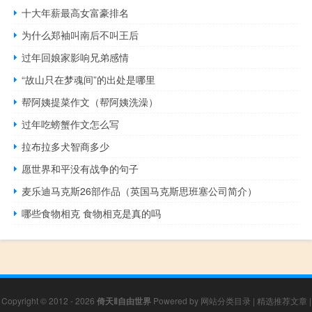
十大年薪最高女富豪排名
为什么郑袖叫南后不叫王后
过年回娘家影响兄弟感情
“故山只在梦魂间”的出处是哪里
帮阿姨提菜作文（帮阿姨洗澡）
过年吃螃蟹作文怎么写
拉布拉多犬智商多少
愿世界和平没有战争的句子
麦乐迪马克斯26部作品（英国马克斯思班塞公司简介）
哪些食物相克 食物相克是真的吗
Copyright © 2012 - 2026
倚天Ⅱ自由世界
Powered by
网站分类目录
|
精选推荐文章
|