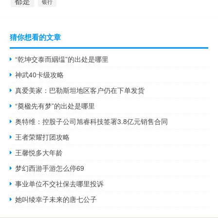
都是
银行
猜你想看的文章
“乾坤交泰而絪缊”的出处是哪里
神武40卡级攻略
真爱美家：巴勒斯坦地区客户仍在下单发货
“奠楹先有梦”的出处是哪里
奥特维：控股子公司旭睿科技签署3.8亿元销售合同
王者荣耀打团攻略
王馨悦多大年龄
梦幻西游手游怎么停69
事业单位不交社保去哪里投诉
她叫绫幸子未来的唐七公子