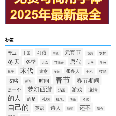
标签
元宵节
习俗
专业
中国
农村
亲戚
农历
冬天
唐代
冬季
北京
大学
可能会
学校
宋代
很多人
寓意
手机
技能
孩子
年龄
春节
春节期间
攻略
时间
新年
梦幻西游
游戏
疫情
是一个
汤圆
的人
的是
礼物
红包
考试
考生
自己的
还不
诗人
英语
诗词
适合