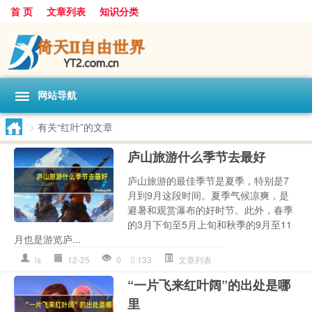
首 页
文章列表
知识分类
网站导航
>
有关“红叶”的文章
庐山旅游什么季节去最好
庐山旅游的最佳季节是夏季，特别是7
月到9月这段时间。夏季气候凉爽，是
避暑和观赏瀑布的好时节。此外，春季
的3月下旬至5月上旬和秋季的9月至11
月也是游览庐...
ls
12-25
0
133
文章列表
“一片飞来红叶阔”的出处是哪
里