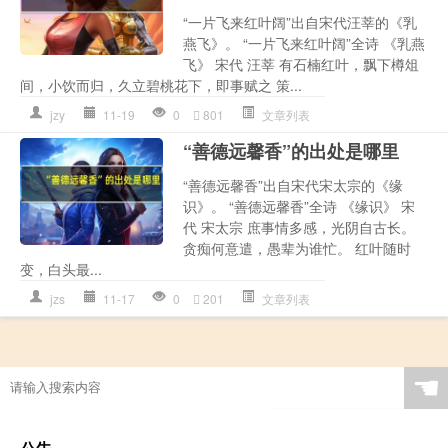
“一片飞来红叶阔”出自宋代汪莘的《乳
燕飞》。 “一片飞来红叶阔”全诗 《乳燕
飞》 宋代 汪莘 有石楠红叶，飘下樽俎
间，小饮而归，久立碧桃花下，即事赋之 策...
jzy
11-19
0
801
文章列表
“善德远馨香”的出处是哪里
“善德远馨香”出自宋代宋太宗的《缘
识》。 “善德远馨香”全诗 《缘识》 宋
代 宋太宗 庶事情多感，光阴自古长。
贪痴何意遣，愚辈为谁忙。 红叶随时
变，白头最...
jzs
11-17
0
201
文章列表
☚