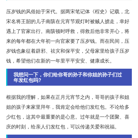
压岁钱的风俗始于宋代。据两宋笔记体《桯史》记载，北
宋名将王韶的儿子南陔在元宵节观灯时被贼人掳走，幸好
遇上了官家出行。南陔顿时呼救，得救后他非常开心，将
来的每年都在大年初一向官家要了压岁钱。而在民间，压
岁钱也象征着辟邪、祛灾和保平安，父母家里给孩子压岁
钱，希望他们在新的一年里平平安安、健康成长。
我想问一下，你们给你哥的孙子和你姐的孙子们过
年发红包吗?
根据我的理解，如果在正月元宵节之内，哥哥的孩子和姐
姐的孩子来家里拜年，我肯定会给他们发红包。不论给多
少红包，这其中最重要的是心意。过年就是一个团聚、喜
庆的时刻，给亲人们发红包，可以传递关爱和祝福。