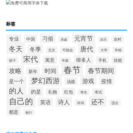
标签
元宵节
习俗
专业
中国
农村
亲戚
农历
冬天
唐代
冬季
北京
大学
可能会
学校
宋代
很多人
寓意
手机
技能
孩子
年龄
春节
春节期间
攻略
时间
新年
梦幻西游
游戏
疫情
是一个
汤圆
的人
的是
礼物
红包
考试
考生
自己的
还不
诗人
英语
诗词
适合
都是
银行