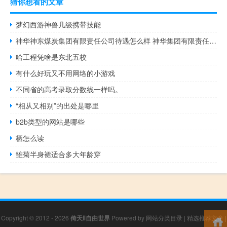
猜你想看的文章
梦幻西游神兽几级携带技能
神华神东煤炭集团有限责任公司待遇怎么样 神华集团有限责任公司
哈工程凭啥是东北五校
有什么好玩又不用网络的小游戏
不同省的高考录取分数线一样吗。
“相从又相别”的出处是哪里
b2b类型的网站是哪些
栖怎么读
雏菊半身裙适合多大年龄穿
Copyright © 2012 - 2026
倚天Ⅱ自由世界
Powered by
网站分类目录
|
精选推荐文章
|