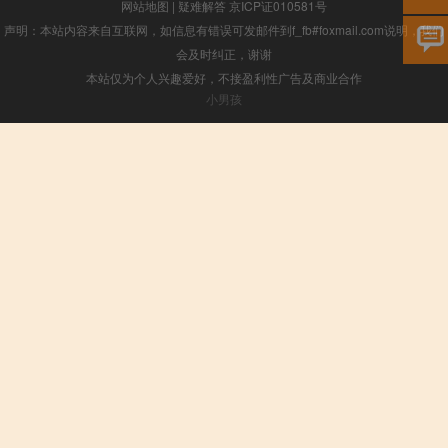
网站地图
|
疑难解答
京ICP证010581号
声明：本站内容来自互联网，如信息有错误可发邮件到f_fb#foxmail.com说明，我们
会及时纠正，谢谢
本站仅为个人兴趣爱好，不接盈利性广告及商业合作
小男孩