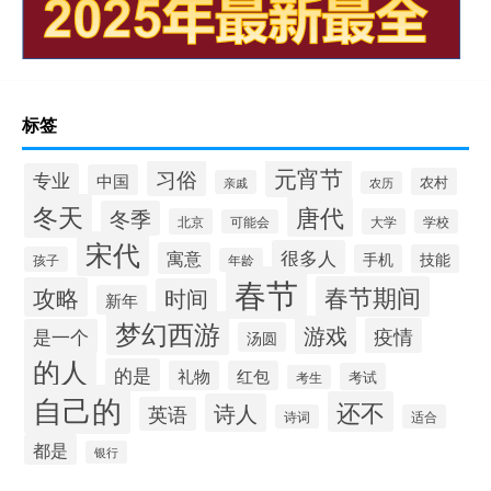
标签
元宵节
习俗
专业
中国
农村
亲戚
农历
冬天
唐代
冬季
北京
大学
可能会
学校
宋代
很多人
寓意
手机
技能
孩子
年龄
春节
春节期间
攻略
时间
新年
梦幻西游
游戏
疫情
是一个
汤圆
的人
的是
礼物
红包
考试
考生
自己的
还不
诗人
英语
诗词
适合
都是
银行