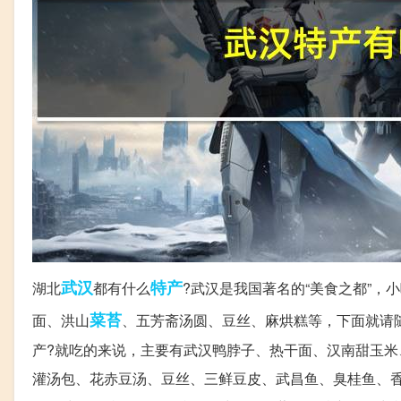
武汉
特产
湖北
都有什么
?武汉是我国著名的“美食之都”
菜苔
面、洪山
、五芳斋汤圆、豆丝、麻烘糕等，下面就请
产?就吃的来说，主要有武汉鸭脖子、热干面、汉南甜玉
灌汤包、花赤豆汤、豆丝、三鲜豆皮、武昌鱼、臭桂鱼、香