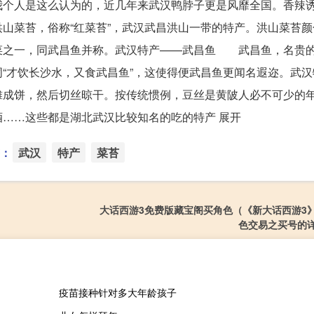
个人是这么认为的，近几年来武汉鸭脖子更是风靡全国。香辣
山菜苔，俗称“红菜苔”，武汉武昌洪山一带的特产。洪山菜苔颜
菜之一，同武昌鱼并称。武汉特产——武昌鱼 武昌鱼，名贵
“才饮长沙水，又食武昌鱼”，这使得便武昌鱼更闻名遐迩。武汉
摊成饼，然后切丝晾干。按传统惯例，豆丝是黄陂人必不可
……这些都是湖北武汉比较知名的吃的特产 展开
：
武汉
特产
菜苔
大话西游3免费版藏宝阁买角色（《新大话西游3
色交易之买号的
疫苗接种针对多大年龄孩子