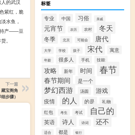
诱人的武汉
标签
色紫红，脆
习俗
专业
中国
亲戚
的淡水鱼，
冬天
元宵节
农村
农历
特产——豆
唐代
冬季
少的年货。
北京
可能会
宋代
寓意
大学
孩子
学校
很多人
手机
技能
年龄
春节
攻略
时间
新年
春节期间
是一个
下一篇
梦幻西游
游戏
》藏宝阁角
汤圆
详细步骤）
的人
疫情
的是
礼物
自己的
红包
考试
考生
还不
诗人
英语
诗词
都是
适合
银行