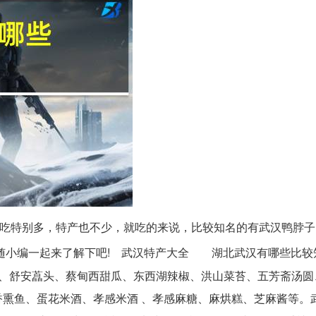
，小吃特别多，特产也不少，就吃的来说，比较知名的有武汉鸭脖
随小编一起来了解下吧! 武汉特产大全 湖北武汉有哪些比较
米、舒安藠头、蔡甸西甜瓜、东西湖辣椒、洪山菜苔、五芳斋汤圆
熏鱼、蛋花米酒、孝感米酒 、孝感麻糖、麻烘糕、芝麻酱等。