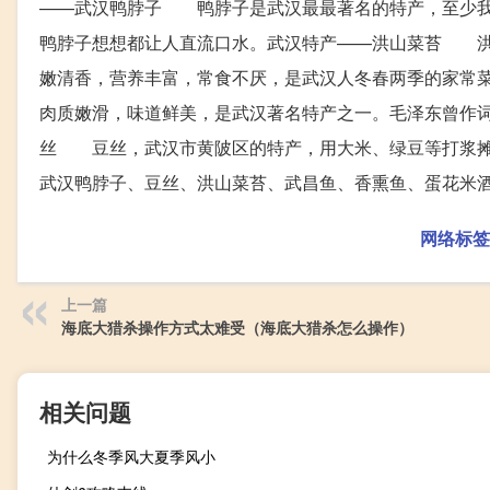
——武汉鸭脖子 鸭脖子是武汉最最著名的特产，至少我
鸭脖子想想都让人直流口水。武汉特产——洪山菜苔 洪
嫩清香，营养丰富，常食不厌，是武汉人冬春两季的家常
肉质嫩滑，味道鲜美，是武汉著名特产之一。毛泽东曾作词
丝 豆丝，武汉市黄陂区的特产，用大米、绿豆等打浆
武汉鸭脖子、豆丝、洪山菜苔、武昌鱼、香熏鱼、蛋花米酒
网络标签
上一篇
海底大猎杀操作方式太难受（海底大猎杀怎么操作）
相关问题
为什么冬季风大夏季风小