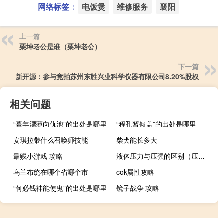
网络标签：
电饭煲
维修服务
襄阳
上一篇
栗坤老公是谁（栗坤老公）
下一篇
新开源：参与竞拍苏州东胜兴业科学仪器有限公司8.20%股权
相关问题
“暮年漂薄向仇池”的出处是哪里
“程孔暂倾盖”的出处是哪里
安琪拉带什么召唤师技能
柴犬能长多大
最贱小游戏 攻略
液体压力与压强的区别（压力与压强的区别）
乌兰布统在哪个省哪个市
cok属性攻略
“何必钱神能使鬼”的出处是哪里
镜子战争 攻略