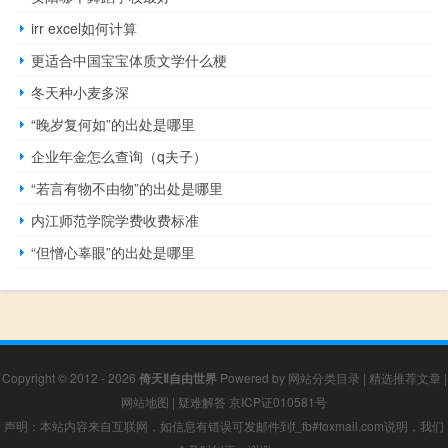
irr excel如何计算
更适合中国宝宝体质文学什么梗
冬天种小麦多深
“晚岁复何如”的出处是哪里
企业年金怎么查询（q夫子）
“若言有物不由物”的出处是哪里
内江师范学院学费收费标准
“但憎心辜眼”的出处是哪里
Copyright © 2012 - 2026
倚天Ⅱ自由世界
Powered by
网站分类目录
|
精选推荐文章
|
网站地图
|
疑难解答
京ICP证010581号
声明：本站内容来自互联网，如信息有错误可发邮件到f_fb#foxmail.com说明，我们