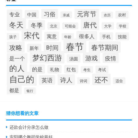
元宵节
习俗
专业
中国
农村
亲戚
农历
冬天
唐代
冬季
北京
大学
可能会
学校
宋代
很多人
寓意
手机
技能
孩子
年龄
春节
春节期间
攻略
时间
新年
梦幻西游
游戏
疫情
是一个
汤圆
的人
的是
礼物
红包
考试
考生
自己的
还不
诗人
英语
诗词
适合
都是
银行
猜你想看的文章
还款会计分录怎么做
安阳哪个舞蹈学校最好