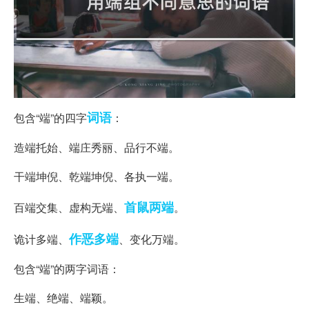
词语
包含“端”的四字
：
造端托始、端庄秀丽、品行不端。
干端坤倪、乾端坤倪、各执一端。
首鼠两端
百端交集、虚构无端、
。
作恶多端
诡计多端、
、变化万端。
包含“端”的两字词语：
生端、绝端、端颖。