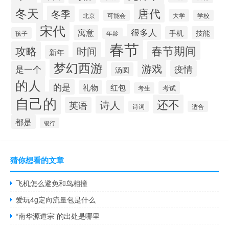
冬天
唐代
冬季
北京
大学
可能会
学校
宋代
很多人
寓意
手机
技能
孩子
年龄
春节
春节期间
攻略
时间
新年
梦幻西游
游戏
疫情
是一个
汤圆
的人
的是
礼物
红包
考试
考生
自己的
还不
诗人
英语
诗词
适合
都是
银行
猜你想看的文章
飞机怎么避免和鸟相撞
爱玩4g定向流量包是什么
“南华源道宗”的出处是哪里