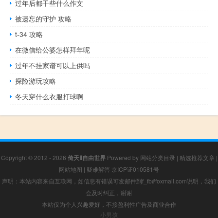
过年后都干些什么作文
被遗忘的守护 攻略
t-34 攻略
在微信给公婆怎样拜年呢
过年不挂家谱可以上供吗
探险游玩攻略
冬天穿什么衣服打球啊
Copyright © 2012 - 2026
倚天Ⅱ自由世界
Powered by
网站分类目录
|
精选推荐文章
|
网站地图
|
疑难解答
京ICP证010581号
声明：本站内容来自互联网，如信息有错误可发邮件到f_fb#foxmail.com说明，我们
会及时纠正，谢谢
本站仅为个人兴趣爱好，不接盈利性广告及商业合作
小男孩