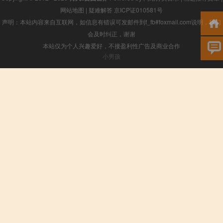
网站地图
|
疑难解答
京ICP证010581号
声明：本站内容来自互联网，如信息有错误可发邮件到f_fb#foxmail.com说明，我们
会及时纠正，谢谢
本站仅为个人兴趣爱好，不接盈利性广告及商业合作
小男孩