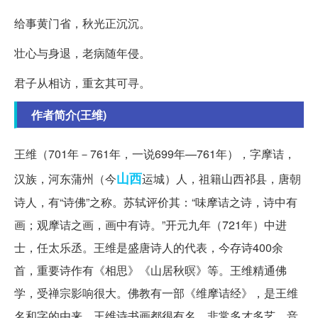
给事黄门省，秋光正沉沉。
壮心与身退，老病随年侵。
君子从相访，重玄其可寻。
作者简介(王维)
王维（701年－761年，一说699年—761年），字摩诘，
山西
汉族，河东蒲州（今
运城）人，祖籍山西祁县，唐朝
诗人，有“诗佛”之称。苏轼评价其：“味摩诘之诗，诗中有
画；观摩诘之画，画中有诗。”开元九年（721年）中进
士，任太乐丞。王维是盛唐诗人的代表，今存诗400余
首，重要诗作有《相思》《山居秋暝》等。王维精通佛
学，受禅宗影响很大。佛教有一部《维摩诘经》，是王维
名和字的由来。王维诗书画都很有名，非常多才多艺，音