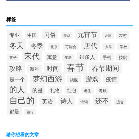
标签
元宵节
习俗
专业
中国
农村
亲戚
农历
冬天
唐代
冬季
北京
大学
可能会
学校
宋代
很多人
寓意
手机
技能
孩子
年龄
春节
春节期间
攻略
时间
新年
梦幻西游
游戏
疫情
是一个
汤圆
的人
的是
礼物
红包
考试
考生
自己的
还不
诗人
英语
诗词
适合
都是
银行
猜你想看的文章