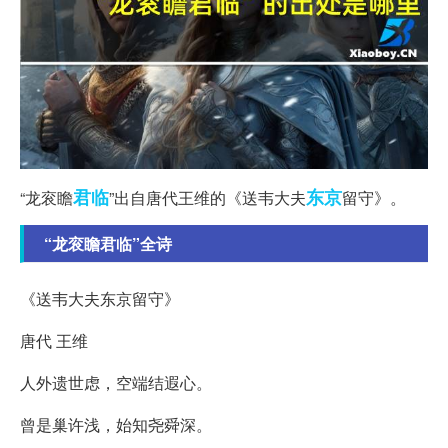
君临
东京
“龙衮瞻
”出自唐代王维的《送韦大夫
留守》。
“龙衮瞻君临”全诗
《送韦大夫东京留守》
唐代 王维
人外遗世虑，空端结遐心。
曾是巢许浅，始知尧舜深。