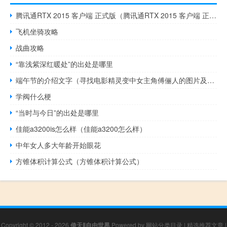
腾讯通RTX 2015 客户端 正式版（腾讯通RTX 2015 客户端 正式版功能简介）
飞机坐骑攻略
战曲攻略
“靠浅紫深红暖处”的出处是哪里
端午节的介绍文字（寻找电影精灵变中女主角傅俪人的图片及文字介绍 谢谢了 _360）
学阀什么梗
“当时与今日”的出处是哪里
佳能a3200is怎么样（佳能a3200怎么样）
中年女人多大年龄开始眼花
方锥体积计算公式（方锥体积计算公式）
Copyright © 2012 - 2026
倚天Ⅱ自由世界
Powered by
网站分类目录
|
精选推荐文章
|