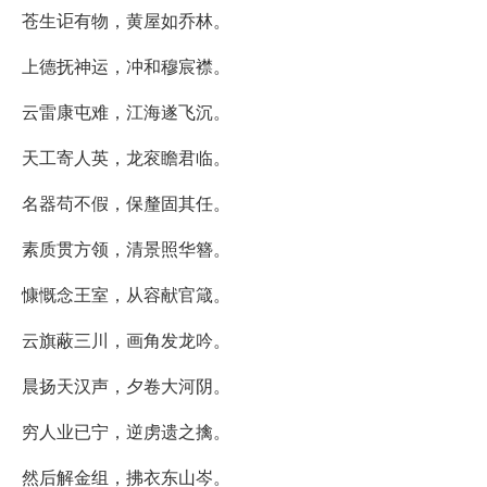
苍生讵有物，黄屋如乔林。
上德抚神运，冲和穆宸襟。
云雷康屯难，江海遂飞沉。
天工寄人英，龙衮瞻君临。
名器苟不假，保釐固其任。
素质贯方领，清景照华簪。
慷慨念王室，从容献官箴。
云旗蔽三川，画角发龙吟。
晨扬天汉声，夕卷大河阴。
穷人业已宁，逆虏遗之擒。
然后解金组，拂衣东山岑。