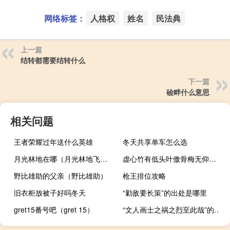
网络标签：
人格权
姓名
民法典
上一篇
结转都需要结转什么
下一篇
硷畔什么意思
相关问题
王者荣耀过年送什么英雄
冬天共享单车怎么选
月光林地在哪（月光林地飞行点）
虚心竹有低头叶傲骨梅无仰面花怎么读
野比雄助的父亲（野比雄助）
枪王排位攻略
旧衣柜放被子好吗冬天
“勦敌要长策”的出处是哪里
gret15番号吧（gret 15）
“文人画士之祸之烈至此哉”的出处是哪里