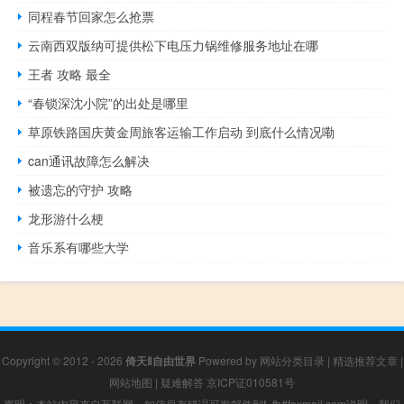
同程春节回家怎么抢票
云南西双版纳可提供松下电压力锅维修服务地址在哪
王者 攻略 最全
“春锁深沈小院”的出处是哪里
草原铁路国庆黄金周旅客运输工作启动 到底什么情况嘞
can通讯故障怎么解决
被遗忘的守护 攻略
龙形游什么梗
音乐系有哪些大学
Copyright © 2012 - 2026
倚天Ⅱ自由世界
Powered by
网站分类目录
|
精选推荐文章
|
网站地图
|
疑难解答
京ICP证010581号
声明：本站内容来自互联网，如信息有错误可发邮件到f_fb#foxmail.com说明，我们