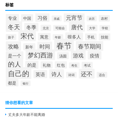
标签
元宵节
习俗
专业
中国
农村
亲戚
农历
冬天
唐代
冬季
北京
大学
可能会
学校
宋代
很多人
寓意
手机
技能
孩子
年龄
春节
春节期间
攻略
时间
新年
梦幻西游
游戏
疫情
是一个
汤圆
的人
的是
礼物
红包
考试
考生
自己的
还不
诗人
英语
诗词
适合
都是
银行
猜你想看的文章
丈夫多大年龄不能离婚