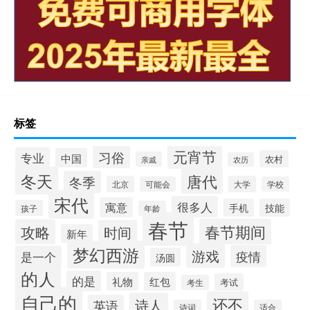
标签
元宵节
习俗
专业
中国
农村
亲戚
农历
冬天
唐代
冬季
北京
大学
可能会
学校
宋代
很多人
寓意
手机
技能
孩子
年龄
春节
春节期间
攻略
时间
新年
梦幻西游
游戏
疫情
是一个
汤圆
的人
的是
礼物
红包
考试
考生
自己的
还不
诗人
英语
诗词
适合