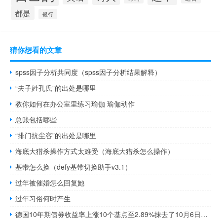
都是
银行
猜你想看的文章
spss因子分析共同度（spss因子分析结果解释）
“夫子姓孔氏”的出处是哪里
教你如何在办公室里练习瑜伽 瑜伽动作
总账包括哪些
“排门抗尘容”的出处是哪里
海底大猎杀操作方式太难受（海底大猎杀怎么操作）
基带怎么换（defy基带切换助手v3.1）
过年被催婚怎么回复她
过年习俗何时产生
德国10年期债券收益率上涨10个基点至2.89%抹去了10月6日后的跌幅