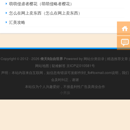
萌萌侵虐者樱花（萌萌侵略者樱花）
怎么在网上卖东西（怎么在网上卖东西）
汇美攻略
Copyright © 2012 - 2026
倚天Ⅱ自由世界
Powered by
网站分类目录
|
精选推荐文章
|
网站地图
|
疑难解答
京ICP证010581号
声明：本站内容来自互联网，如信息有错误可发邮件到f_fb#foxmail.com说明，我们
会及时纠正，谢谢
本站仅为个人兴趣爱好，不接盈利性广告及商业合作
小男孩