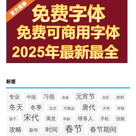
标签
元宵节
习俗
专业
中国
农村
亲戚
农历
冬天
唐代
冬季
北京
大学
可能会
学校
宋代
很多人
寓意
手机
技能
孩子
年龄
春节
春节期间
攻略
时间
新年