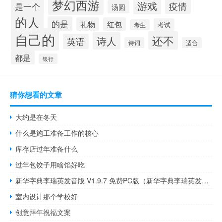
梦幻西游
游戏
疫情
是一个
汤圆
的人
的是
礼物
红包
考试
考生
自己的
还不
诗人
英语
诗词
适合
都是
银行
猜你想看的文章
大约是在冬天
什么是施工准备工作的核心
库存店过年准备什么
过年包饺子用啥馅好吃
新华字典李瑞英发音版 V1.9.7 免费PC版（新华字典李瑞英发音版 V1.9.7 免费PC版功能简介）
室内设计那个学校好
创意拜年祝福文案