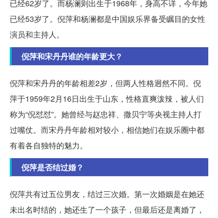
已经62岁了。而杨澜则出生于1968年，身高不详，今年她
已经53岁了。倪萍和杨澜都是中国娱乐界备受瞩目的女性
演员和主持人。
倪萍和宋丹丹谁的年龄更大？
倪萍和宋丹丹的年龄相差2岁，但两人性格迥然不同。倪
萍于1959年2月16日出生于山东，性格直爽泼辣，被人们
称为“倪怼怼”。她曾经与赵忠祥、撒贝宁等央视主持人打
过嘴仗。而宋丹丹年龄相对较小，相信她们在娱乐圈中都
有着各自独特的魅力。
倪萍是否结过婚？
倪萍共有过五位男友，结过三次婚。第一次婚姻是在她还
未出名时结的，她还生了一个孩子，但最后还是离婚了，