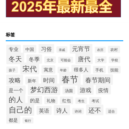
标签
元宵节
习俗
专业
中国
农村
亲戚
农历
冬天
唐代
冬季
北京
大学
可能会
学校
宋代
很多人
寓意
手机
技能
孩子
年龄
春节
春节期间
攻略
时间
新年
梦幻西游
游戏
疫情
是一个
汤圆
的人
的是
礼物
红包
考试
考生
自己的
还不
诗人
英语
诗词
适合
都是
银行