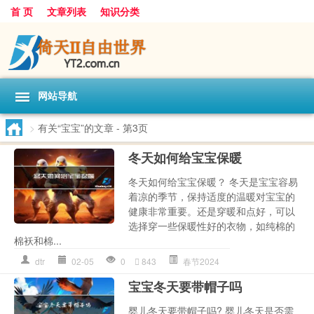
首 页
文章列表
知识分类
网站导航
>
有关“宝宝”的文章
- 第3页
冬天如何给宝宝保暖
冬天如何给宝宝保暖？ 冬天是宝宝容易
着凉的季节，保持适度的温暖对宝宝的
健康非常重要。还是穿暖和点好，可以
选择穿一些保暖性好的衣物，如纯棉的
棉袄和棉...
dtr
02-05
0
843
春节2024
宝宝冬天要带帽子吗
婴儿冬天要带帽子吗? 婴儿冬天是否需