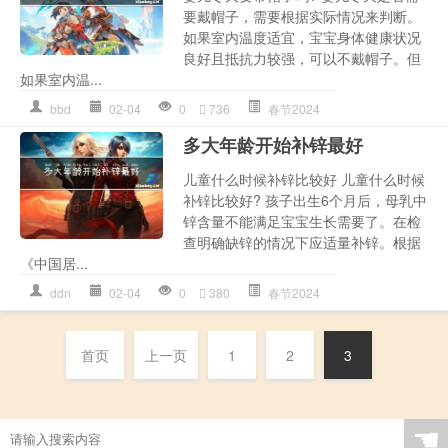
要戴帽子，需要根据实际情况来判断。
如果室内温度适宜，宝宝身体健康状况
良好且抵抗力较强，可以不戴帽子。但
如果室内温...
bbd
02-04
0
736
春节2024
多大年龄开始补锌最好
儿童什么时候补锌比较好 儿童什么时候
补锌比较好? 孩子出生6个月后，母乳中
锌含量不能满足宝宝生长需要了。在检
查明确缺锌的情况下应适量补锌。根据
《中国居...
ddn
02-04
0
380
春节2024
首页
上一页
1
2
3
☚