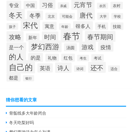
元宵节
习俗
专业
中国
农村
亲戚
农历
冬天
唐代
冬季
北京
大学
可能会
学校
宋代
很多人
寓意
手机
技能
孩子
年龄
春节
春节期间
攻略
时间
新年
梦幻西游
游戏
疫情
是一个
汤圆
的人
的是
礼物
红包
考试
考生
自己的
还不
诗人
英语
诗词
适合
都是
银行
猜你想看的文章
骨骺线多大年龄闭合
冬天吃梨好吗
梦幻西游活力怎么补满