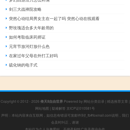
剑三大战禅院攻略
突然心动结局男女主在一起了吗 突然心动在线观看
野玫瑰适合多大年龄用的
如何考取临床药师证
元宵节放河灯放什么色
在家过年父母在外打工好吗
硫化钠的电子式
Copyright © 2012 - 2026
倚天Ⅱ自由世界
Powered by
网站分类目录
|
精选推荐文章
|
网站地图
|
疑难解答
京ICP证010581号
声明：本站内容来自互联网，如信息有错误可发邮件到f_fb#foxmail.com说明，我们
会及时纠正，谢谢
本站仅为个人兴趣爱好，不接盈利性广告及商业合作