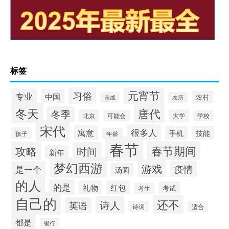
标签
元宵节
习俗
专业
中国
农村
亲戚
农历
冬天
唐代
冬季
北京
大学
可能会
学校
宋代
很多人
寓意
手机
技能
孩子
年龄
春节
春节期间
攻略
时间
新年
梦幻西游
游戏
疫情
是一个
汤圆
的人
的是
礼物
红包
考试
考生
自己的
还不
诗人
英语
诗词
适合
都是
银行