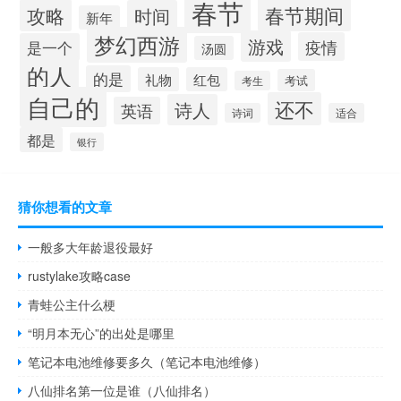
春节
春节期间
攻略
时间
新年
梦幻西游
游戏
疫情
是一个
汤圆
的人
的是
礼物
红包
考试
考生
自己的
还不
诗人
英语
诗词
适合
都是
银行
猜你想看的文章
一般多大年龄退役最好
rustylake攻略case
青蛙公主什么梗
“明月本无心”的出处是哪里
笔记本电池维修要多久（笔记本电池维修）
八仙排名第一位是谁（八仙排名）