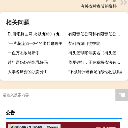
下一篇
有关农村春节的资料
相关问题
DJ听吧舞曲网,咚鼓dj330（dj听吧舞曲网）
有限责任公司和有限责任公司(自然人独资)有什么区别？
“一片花流酒一杯”的出处是哪里
梦幻西游门徒技能
一血万杰攻略新手
街头篮球账号实名（街头篮球帐号注册）
过年送妈妈的水乳好吗
华夏银行：正在积极依法有序开展存量首套个人住房贷款利率调整工作
大学各班委的职责分工
“不减钟张君自足”的出处是哪里
☚
公告