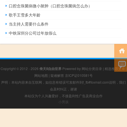
口腔念珠菌病微小脓肿（口腔念珠菌病怎么办）
歌手王雪多大年龄
当主持人需要什么条件
中铁深圳分公司过年放假么
Copyright © 2012 - 2026
倚天Ⅱ自由世界
Powered by
网站分类目录
|
精选推荐文章
|
网站地图
|
疑难解答
京ICP证010581号
声明：本站内容来自互联网，如信息有错误可发邮件到f_fb#foxmail.com说明，我们
会及时纠正，谢谢
本站仅为个人兴趣爱好，不接盈利性广告及商业合作
小男孩