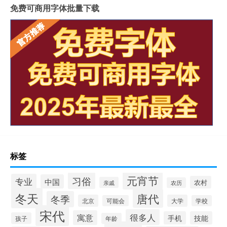
免费可商用字体批量下载
标签
元宵节
习俗
专业
中国
农村
亲戚
农历
冬天
唐代
冬季
北京
大学
可能会
学校
宋代
很多人
寓意
手机
技能
孩子
年龄